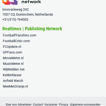
Innovatieweg 20C
7007 CD, Doetinchem, Netherlands
+31(315)-764002
Realtimes | Publishing Network
FootballTransfers.com
FootballCritic.com
FCUpdate.nl
GPFans.com
MovieMeter.nl
MusicMeter.nl
WijWedden.net
Kelderklasse
Anfield Watch
MeeMetOranje.nl
Over ons
Adverteren
Contact
Vacatures
Privacy
Algemene voorwaarden