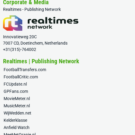
Corporate & Media
Realtimes - Publishing Network
Innovatieweg 20C
7007 CD, Doetinchem, Netherlands
+31(315)-764002
Realtimes | Publishing Network
FootballTransfers.com
FootballCritic.com
FCUpdate.nl
GPFans.com
MovieMeter.nl
MusicMeter.nl
WijWedden.net
Kelderklasse
Anfield Watch
MeeMetOranje.nl