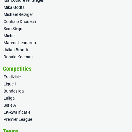
Marc-André ter Stegen
Mika Godts
Michael Reiziger
Couhaib Driouech
Sem Steijn
Míchel
Marcos Leonardo
Julian Brandt
Ronald Koeman
Competities
Eredivisie
Ligue 1
Bundesliga
Laliga
Serie A
EK-kwalificatie
Premier League
Teams