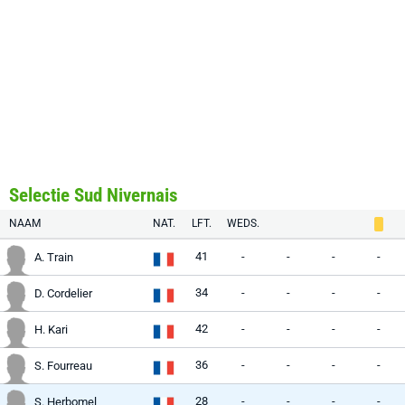
Selectie Sud Nivernais
NAAM
NAT.
LFT.
WEDS.
41
-
-
-
-
A. Train
34
-
-
-
-
D. Cordelier
42
-
-
-
-
H. Kari
36
-
-
-
-
S. Fourreau
28
-
-
-
-
S. Herbomel