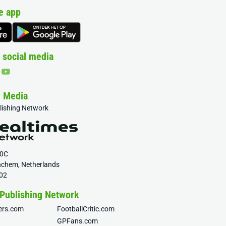
e app
 social media
& Media
blishing Network
20C
nchem, Netherlands
02
 Publishing Network
fers.com
FootballCritic.com
GPFans.com