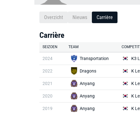
Overzicht
Nieuws
Carrière
Carrière
SEIZOEN
TEAM
COMPETIT
2024
Transportation
K3 
2022
Dragons
K Le
2021
Anyang
K Le
2020
Anyang
K Le
2019
Anyang
K Le