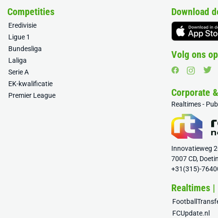
Competities
Download d
Eredivisie
Ligue 1
Bundesliga
Volg ons op
Laliga
Serie A
EK-kwalificatie
Corporate 
Premier League
Realtimes - Pu
Innovatieweg 
7007 CD, Doeti
+31(315)-7640
Realtimes |
FootballTrans
FCUpdate.nl