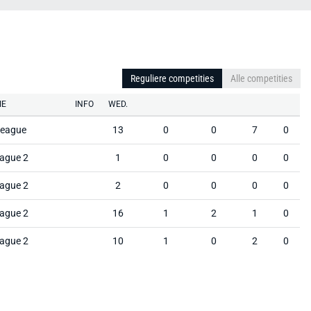
Reguliere competities
Alle competities
IE
INFO
WED.
League
13
0
0
7
0
ague 2
1
0
0
0
0
ague 2
2
0
0
0
0
ague 2
16
1
2
1
0
ague 2
10
1
0
2
0