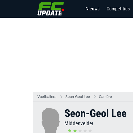
Nieuws
Competities
Voetballers
Seon-Geol Lee
Carrière
Seon-Geol Lee
Middenvelder