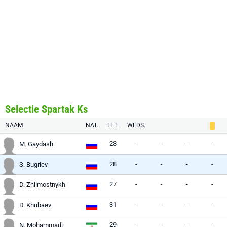
Selectie Spartak Ks
NAAM
NAT.
LFT.
WEDS.
23
-
-
-
-
M. Gaydash
28
-
-
-
-
S. Bugriev
27
-
-
-
-
D. Zhilmostnykh
31
-
-
-
-
D. Khubaev
29
-
-
-
-
N. Mohammadi