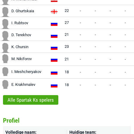
22
-
-
-
-
D. Ghurtskaia
27
-
-
-
-
I. Rubtsov
21
-
-
-
-
D. Terekhov
23
-
-
-
-
K. Chursin
M. Nikiforov
21
-
-
-
-
I. Meshcheryakov
18
-
-
-
-
E. Krakhmalev
18
-
-
-
-
Alle Spartak Ks spelers
Profiel
Volledige naam:
Huidige team: