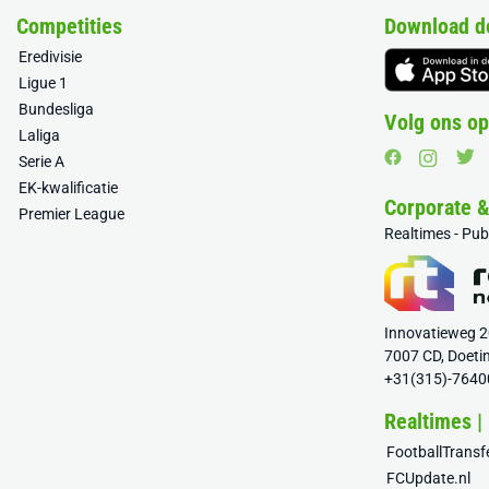
Competities
Download d
Eredivisie
Ligue 1
Bundesliga
Volg ons op
Laliga
Serie A
EK-kwalificatie
Corporate 
Premier League
Realtimes - Pu
Innovatieweg 
7007 CD, Doeti
+31(315)-7640
Realtimes |
FootballTrans
FCUpdate.nl