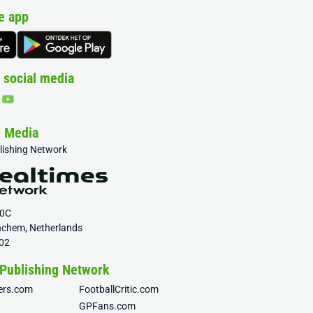
e app
 social media
& Media
blishing Network
20C
nchem, Netherlands
02
 Publishing Network
fers.com
FootballCritic.com
GPFans.com