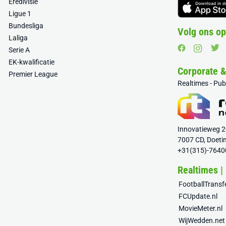
Eredivisie
Ligue 1
Bundesliga
Volg ons op
Laliga
Serie A
EK-kwalificatie
Corporate 
Premier League
Realtimes - Pu
Innovatieweg 
7007 CD, Doeti
+31(315)-7640
Realtimes |
FootballTrans
FCUpdate.nl
MovieMeter.nl
WijWedden.net