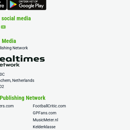
 social media
& Media
blishing Network
20C
nchem, Netherlands
02
 Publishing Network
fers.com
FootballCritic.com
GPFans.com
MusicMeter.nl
Kelderklasse