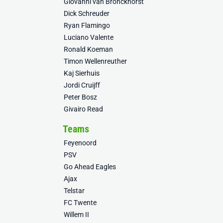
Giovanni van Bronckhorst
Dick Schreuder
Ryan Flamingo
Luciano Valente
Ronald Koeman
Timon Wellenreuther
Kaj Sierhuis
Jordi Cruijff
Peter Bosz
Givairo Read
Teams
Feyenoord
PSV
Go Ahead Eagles
Ajax
Telstar
FC Twente
Willem II