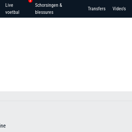
2
Live
Schorsingen &
Transfers
Video's
voetbal
blessures
ine