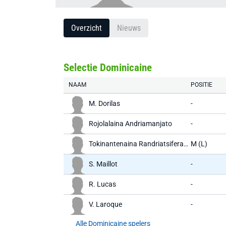
Overzicht
Nieuws
Selectie Dominicaine
NAAM
POSITIE
M. Dorilas
-
Rojolalaina Andriamanjato
-
Tokinantenaina Randriatsiferana
M (L)
S. Maillot
-
R. Lucas
-
V. Laroque
-
Alle Dominicaine spelers