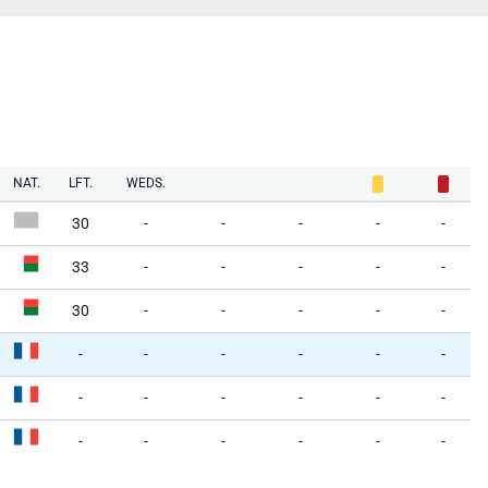
NAT.
LFT.
WEDS.
30
-
-
-
-
-
33
-
-
-
-
-
30
-
-
-
-
-
-
-
-
-
-
-
-
-
-
-
-
-
-
-
-
-
-
-