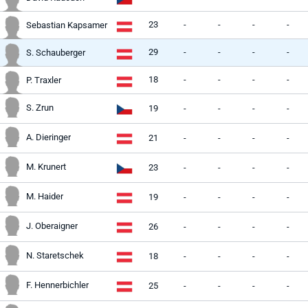
23
-
-
-
-
Sebastian Kapsamer
29
-
-
-
-
S. Schauberger
18
-
-
-
-
P. Traxler
S. Zrun
19
-
-
-
-
A. Dieringer
21
-
-
-
-
M. Krunert
23
-
-
-
-
M. Haider
19
-
-
-
-
J. Oberaigner
26
-
-
-
-
N. Staretschek
18
-
-
-
-
F. Hennerbichler
25
-
-
-
-