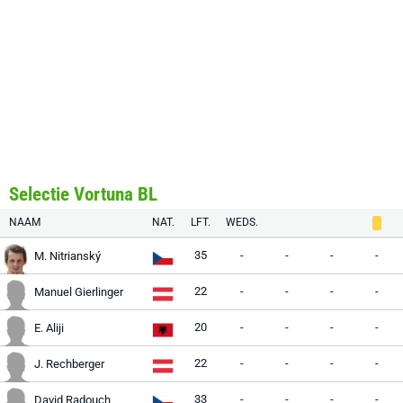
Selectie Vortuna BL
NAAM
NAT.
LFT.
WEDS.
35
-
-
-
-
M. Nitrianský
22
-
-
-
-
Manuel Gierlinger
20
-
-
-
-
E. Aliji
22
-
-
-
-
J. Rechberger
33
-
-
-
-
David Radouch