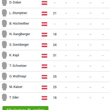
D. Dober
-
-
-
-
-
L. Stumptner
21
-
-
-
-
B. Hochreither
-
-
-
-
-
N. Ganglberger
18
-
-
-
-
S. Sonnberger
24
-
-
-
-
K. Kapl
31
-
-
-
-
T. Schnetzer
-
-
-
-
-
O. Wolfmayr
25
-
-
-
-
M. Kaiser
25
-
-
-
-
T. Eder
18
-
-
-
-