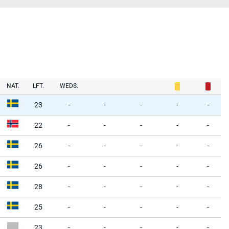
NAT.
LFT.
WEDS.
23
-
-
-
-
-
22
-
-
-
-
-
26
-
-
-
-
-
26
-
-
-
-
-
28
-
-
-
-
-
25
-
-
-
-
-
23
-
-
-
-
-