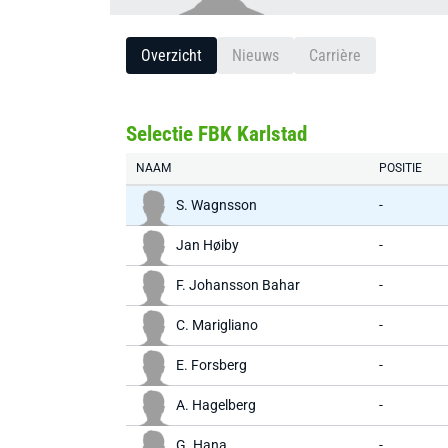
Overzicht
Nieuws
Carrière
Selectie FBK Karlstad
NAAM
POSITIE
S. Wagnsson
-
Jan Høiby
-
F. Johansson Bahar
-
C. Marigliano
-
E. Forsberg
-
A. Hagelberg
-
G. Hana
-