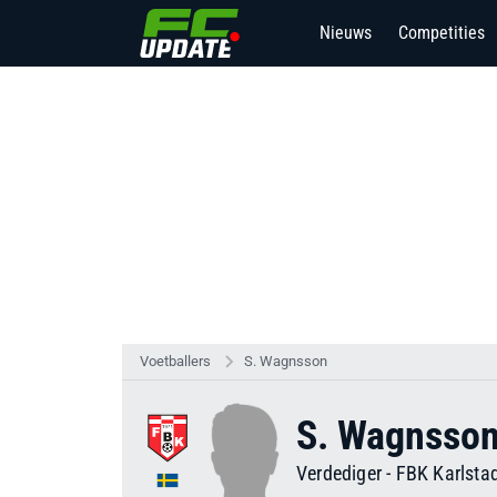
Nieuws
Competities
Voetballers
S. Wagnsson
S. Wagnsso
Verdediger
-
FBK Karlsta