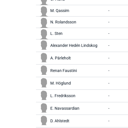
M. Qassim
-
N. Rolandsson
-
L. Sten
-
Alexander Hedén Lindskog
-
A. Pärleholt
-
Renan Faustini
-
M. Höglund
-
L. Fredriksson
-
E. Navassardian
-
D. Ahlstedt
-