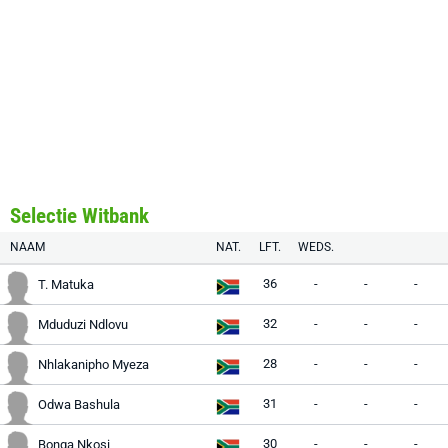
Selectie Witbank
NAAM
NAT.
LFT.
WEDS.
36
-
-
-
T. Matuka
32
-
-
-
Mduduzi Ndlovu
28
-
-
-
Nhlakanipho Myeza
31
-
-
-
Odwa Bashula
30
-
-
-
Bonga Nkosi