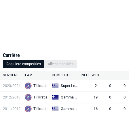
Carrière
Reguliere competities
Alle competities
SEIZOEN
TEAM
COMPETITIE
INFO
WED.
2023/2024
Tilikratis
Super League 2
2
0
0
2012/2013
Tilikratis
Gamma Ethniki
19
0
0
2011/2012
Tilikratis
Gamma Ethniki
16
0
0