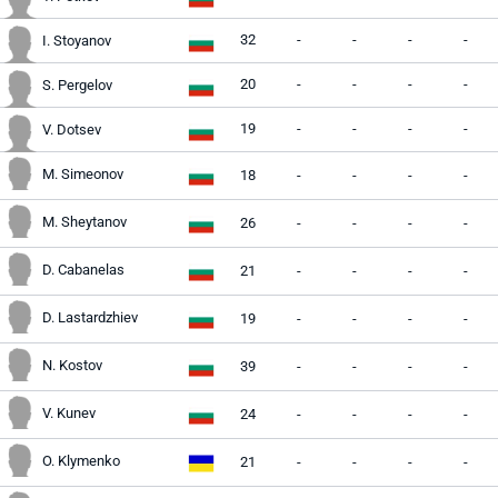
32
-
-
-
-
I. Stoyanov
20
-
-
-
-
S. Pergelov
19
-
-
-
-
V. Dotsev
M. Simeonov
18
-
-
-
-
M. Sheytanov
26
-
-
-
-
D. Cabanelas
21
-
-
-
-
D. Lastardzhiev
19
-
-
-
-
N. Kostov
39
-
-
-
-
V. Kunev
24
-
-
-
-
O. Klymenko
21
-
-
-
-