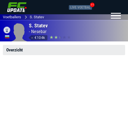
11
LIVE VOETBAL
Voetballers
S. Statev
S. Statev
-
Nesebar
€104k
Overzicht