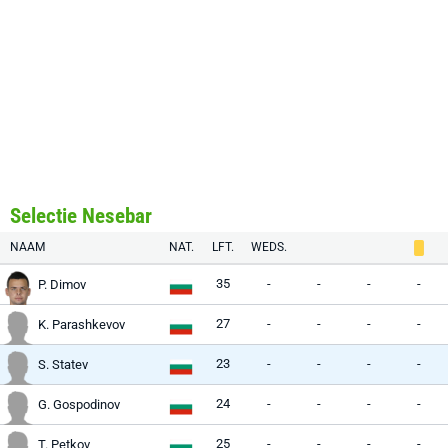
Selectie Nesebar
NAAM
NAT.
LFT.
WEDS.
35
-
-
-
-
P. Dimov
27
-
-
-
-
K. Parashkevov
23
-
-
-
-
S. Statev
24
-
-
-
-
G. Gospodinov
25
-
-
-
-
T. Petkov