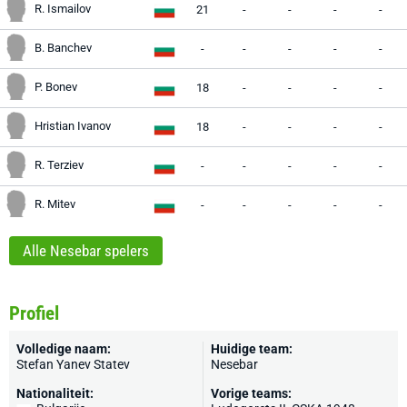
R. Ismailov
21
-
-
-
-
B. Banchev
-
-
-
-
-
P. Bonev
18
-
-
-
-
Hristian Ivanov
18
-
-
-
-
R. Terziev
-
-
-
-
-
R. Mitev
-
-
-
-
-
Alle Nesebar spelers
Profiel
Volledige naam:
Huidige team:
Stefan Yanev Statev
Nesebar
Nationaliteit:
Vorige teams: