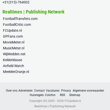
+31(315)-764002
Realtimes | Publishing Network
FootballTransfers.com
FootballCritic.com
FCUpdate.nl
GPFans.com
MovieMeter.nl
MusicMeter.nl
WijWedden.net
Kelderklasse
Anfield Watch
MeeMetOranje.nl
Over ons
Adverteren
Contact
Vacatures
Privacy
Algemene voorwaarden
Huisregels
Colofon
RSS
Sitemap
Copyright (©) 2005 - 2026
FCUpdate.nl
Realtimes | Publishing Network