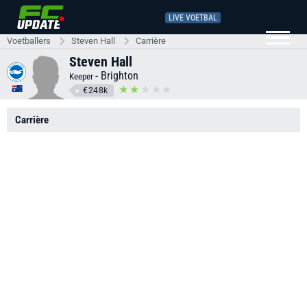
LIVE VOETBAL
Voetballers
Steven Hall
Carrière
Steven Hall
-
Brighton
Keeper
€248k
Carrière