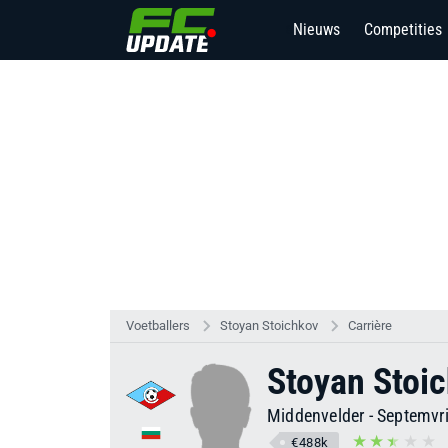
Nieuws
Competities
8
Voetballers
Stoyan Stoichkov
Carrière
Stoyan Stoi
Middenvelder
-
Septemvr
€488k