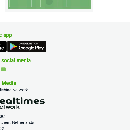
e app
 social media
& Media
blishing Network
20C
nchem, Netherlands
02