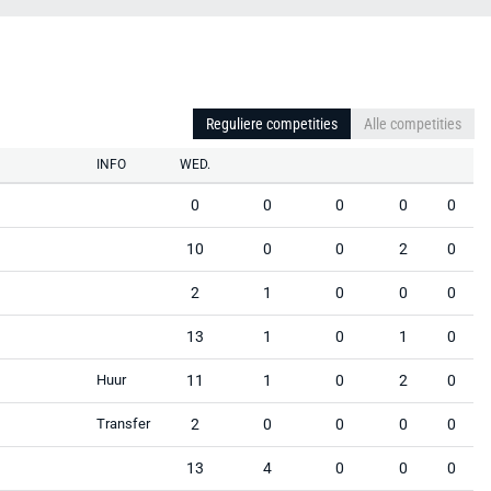
Reguliere competities
Alle competities
INFO
WED.
G
0
0
0
0
0
G
10
0
0
2
0
G
2
1
0
0
0
G
13
1
0
1
0
G
Huur
11
1
0
2
0
G
Transfer
2
0
0
0
0
G
13
4
0
0
0