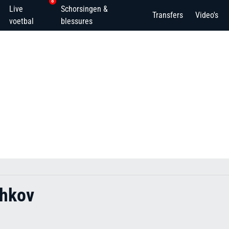
8
Live
Schorsingen &
Transfers
Video's
voetbal
blessures
chkov
i