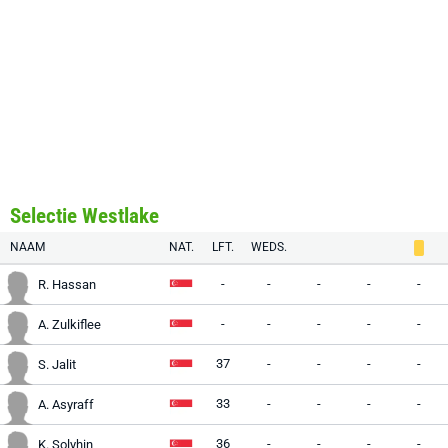
Selectie Westlake
NAAM
NAT.
LFT.
WEDS.
-
-
-
-
-
R. Hassan
-
-
-
-
-
A. Zulkiflee
37
-
-
-
-
S. Jalit
33
-
-
-
-
A. Asyraff
36
-
-
-
-
K. Solyhin