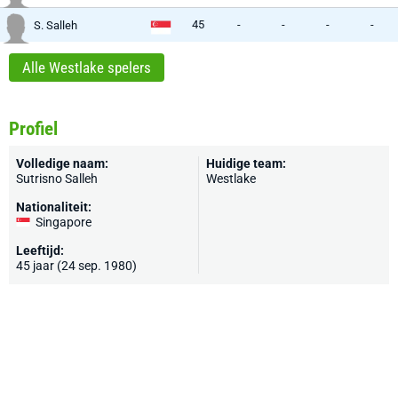
45
-
-
-
-
S. Salleh
Alle Westlake spelers
Profiel
Volledige naam:
Huidige team:
Sutrisno Salleh
Westlake
Nationaliteit:
Singapore
Leeftijd:
45 jaar (24 sep. 1980)