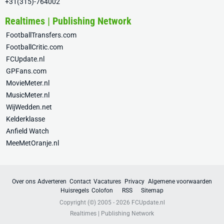
+31(315)-764002
Realtimes | Publishing Network
FootballTransfers.com
FootballCritic.com
FCUpdate.nl
GPFans.com
MovieMeter.nl
MusicMeter.nl
WijWedden.net
Kelderklasse
Anfield Watch
MeeMetOranje.nl
Over ons
Adverteren
Contact
Vacatures
Privacy
Algemene voorwaarden
Huisregels
Colofon
RSS
Sitemap
Copyright (©) 2005 - 2026
FCUpdate.nl
Realtimes | Publishing Network