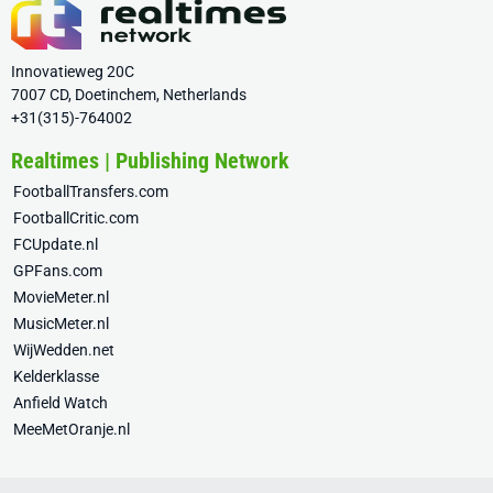
Innovatieweg 20C
7007 CD, Doetinchem, Netherlands
+31(315)-764002
Realtimes | Publishing Network
FootballTransfers.com
FootballCritic.com
FCUpdate.nl
GPFans.com
MovieMeter.nl
MusicMeter.nl
WijWedden.net
Kelderklasse
Anfield Watch
MeeMetOranje.nl