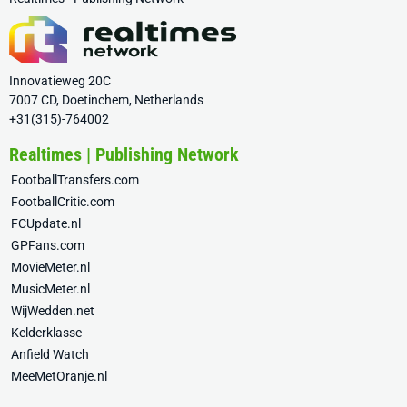
Innovatieweg 20C
7007 CD, Doetinchem, Netherlands
+31(315)-764002
Realtimes | Publishing Network
FootballTransfers.com
FootballCritic.com
FCUpdate.nl
GPFans.com
MovieMeter.nl
MusicMeter.nl
WijWedden.net
Kelderklasse
Anfield Watch
MeeMetOranje.nl