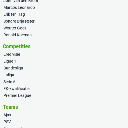
John van den Brom
Marcos Leonardo
Erik ten Hag
Sondre Ørjasæter
Wouter Goes
Ronald Koeman
Competities
Eredivisie
Ligue 1
Bundesliga
Laliga
Serie A
EK-kwalificatie
Premier League
Teams
Ajax
PSV