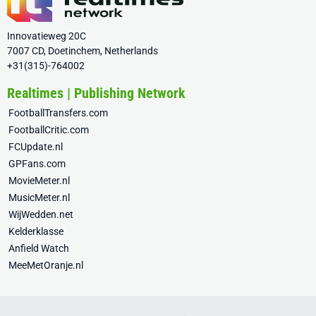
Innovatieweg 20C
7007 CD, Doetinchem, Netherlands
+31(315)-764002
Realtimes | Publishing Network
FootballTransfers.com
FootballCritic.com
FCUpdate.nl
GPFans.com
MovieMeter.nl
MusicMeter.nl
WijWedden.net
Kelderklasse
Anfield Watch
MeeMetOranje.nl