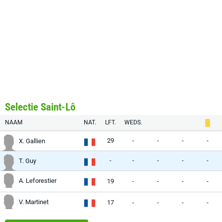
Selectie Saint-Lô
NAAM
NAT.
LFT.
WEDS.
29
-
-
-
-
X. Gallien
-
-
-
-
-
T. Guy
A. Leforestier
19
-
-
-
-
V. Martinet
17
-
-
-
-