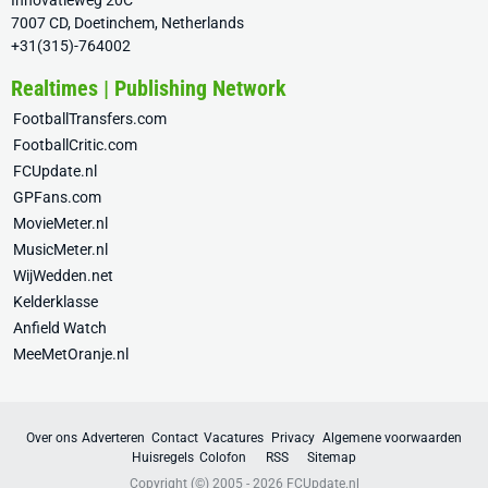
Innovatieweg 20C
7007 CD, Doetinchem, Netherlands
+31(315)-764002
Realtimes | Publishing Network
FootballTransfers.com
FootballCritic.com
FCUpdate.nl
GPFans.com
MovieMeter.nl
MusicMeter.nl
WijWedden.net
Kelderklasse
Anfield Watch
MeeMetOranje.nl
Over ons
Adverteren
Contact
Vacatures
Privacy
Algemene voorwaarden
Huisregels
Colofon
RSS
Sitemap
Copyright (©) 2005 - 2026
FCUpdate.nl