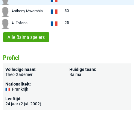
30
-
-
-
-
Anthony Mwembia
25
-
-
-
-
A. Fofana
Alle Balma spelers
Profiel
Volledige naam:
Huidige team:
Theo Gademer
Balma
Nationaliteit:
Frankrijk
Leeftijd:
24 jaar (2 jul. 2002)