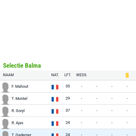
Selectie Balma
NAAM
NAT.
LFT.
WEDS.
35
-
-
-
-
F. Mahout
29
-
-
-
-
T. Montel
37
-
-
-
-
R. Goryl
24
-
-
-
-
R. Ajas
24
-
-
-
-
T. Gademer