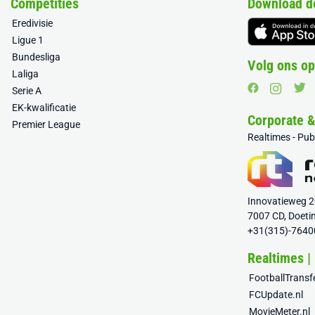
Competities
Download d
Eredivisie
Ligue 1
Bundesliga
Volg ons op
Laliga
Serie A
EK-kwalificatie
Corporate 
Premier League
Realtimes - Pu
Innovatieweg 
7007 CD, Doeti
+31(315)-7640
Realtimes |
FootballTrans
FCUpdate.nl
MovieMeter.nl