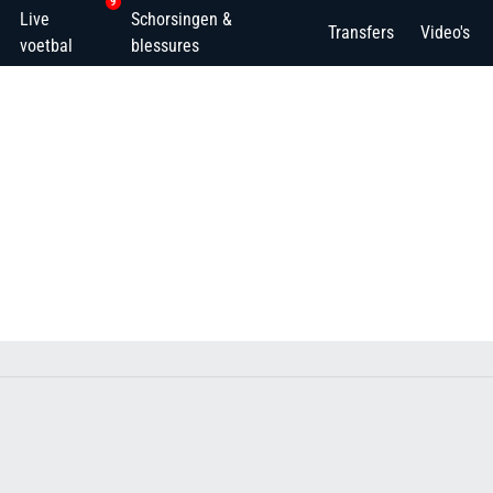
9
Live
Schorsingen &
Transfers
Video's
voetbal
blessures