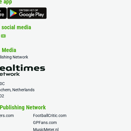
e app
 social media
& Media
blishing Network
20C
nchem, Netherlands
02
 Publishing Network
fers.com
FootballCritic.com
GPFans.com
MusicMeter.nl