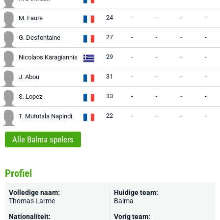
24
-
-
-
-
M. Faure
27
-
-
-
-
G. Desfontaine
29
-
-
-
-
Nicolaos Karagiannis
31
-
-
-
-
J. Abou
33
-
-
-
-
S. Lopez
22
-
-
-
-
T. Mututala Napindi
Alle Balma spelers
Profiel
Volledige naam:
Huidige team:
Thomas Larme
Balma
Nationaliteit:
Vorig team: