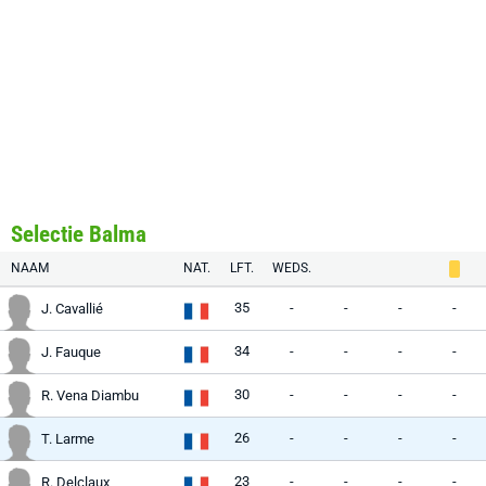
Selectie Balma
NAAM
NAT.
LFT.
WEDS.
35
-
-
-
-
J. Cavallié
34
-
-
-
-
J. Fauque
30
-
-
-
-
R. Vena Diambu
26
-
-
-
-
T. Larme
23
-
-
-
-
R. Delclaux