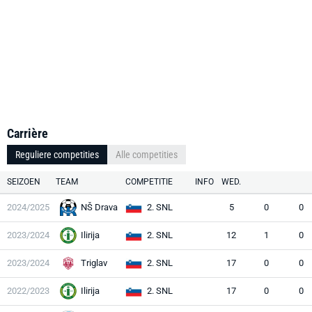
Carrière
Reguliere competities
Alle competities
SEIZOEN
TEAM
COMPETITIE
INFO
WED.
2024/2025
NŠ Drava
2. SNL
5
0
0
2023/2024
Ilirija
2. SNL
12
1
0
2023/2024
Triglav
2. SNL
17
0
0
2022/2023
Ilirija
2. SNL
17
0
0