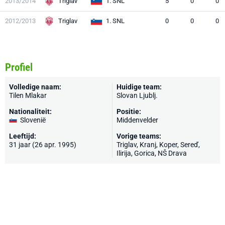
2013/2014
Triglav
1. SNL
5
0
0
2012/2013
Triglav
1. SNL
0
0
0
Profiel
Volledige naam:
Huidige team:
Tilen Mlakar
Slovan Ljublj.
Nationaliteit:
Positie:
Slovenië
Middenvelder
Leeftijd:
Vorige teams:
31 jaar (26 apr. 1995)
Triglav, Kranj,
Koper
, Sereď,
Ilirija,
Gorica
, NŠ Drava