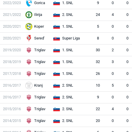
2022/2023
Gorica
1. SNL
9
0
0
2021/2022
Ilirija
2. SNL
24
4
0
2020/2021
Koper
1. SNL
5
0
0
2020/2021
Sereď
Super Liga
8
0
0
2019/2020
Triglav
1. SNL
30
2
0
2018/2019
Triglav
1. SNL
32
3
0
2017/2018
Triglav
1. SNL
26
0
0
2016/2017
Kranj
2. SNL
10
5
0
2016/2017
Triglav
2. SNL
9
0
0
2015/2016
Triglav
2. SNL
22
4
0
2014/2015
Triglav
2. SNL
20
0
0