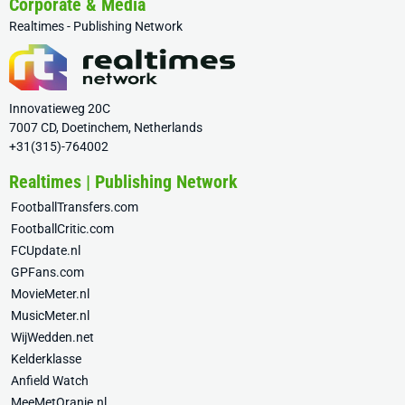
Corporate & Media
Realtimes - Publishing Network
Innovatieweg 20C
7007 CD, Doetinchem, Netherlands
+31(315)-764002
Realtimes | Publishing Network
FootballTransfers.com
FootballCritic.com
FCUpdate.nl
GPFans.com
MovieMeter.nl
MusicMeter.nl
WijWedden.net
Kelderklasse
Anfield Watch
MeeMetOranje.nl