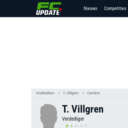
Nieuws
Competities
2
Voetballers
T. Villgren
Carrière
T. Villgren
Verdediger