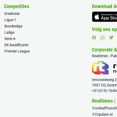
Competities
Download d
Eredivisie
Ligue 1
Bundesliga
Volg ons op
Laliga
Serie A
EK-kwalificatie
Corporate 
Premier League
Realtimes - Pu
Innovatieweg 
7007 CD, Doeti
+31(315)-7640
Realtimes |
FootballTrans
FCUpdate.nl