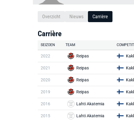
Overzicht
Nieuws
Carrière
Carrière
SEIZOEN
TEAM
COMPETIT
2022
Reipas
Kak
2021
Reipas
Kak
2020
Reipas
Kak
2019
Reipas
Kak
2016
Lahti Akatemia
Kak
2015
Lahti Akatemia
Kak