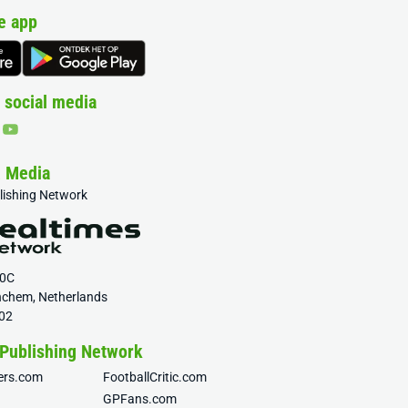
e app
 social media
& Media
blishing Network
20C
nchem, Netherlands
02
 Publishing Network
fers.com
FootballCritic.com
GPFans.com