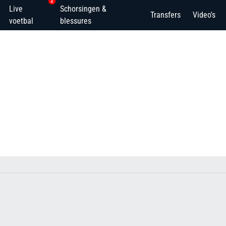
2
Live
Schorsingen &
Transfers
Video's
voetbal
blessures