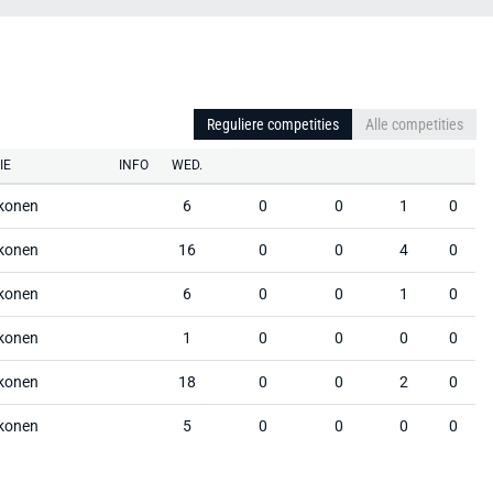
Reguliere competities
Alle competities
IE
INFO
WED.
konen
6
0
0
1
0
konen
16
0
0
4
0
konen
6
0
0
1
0
konen
1
0
0
0
0
konen
18
0
0
2
0
konen
5
0
0
0
0