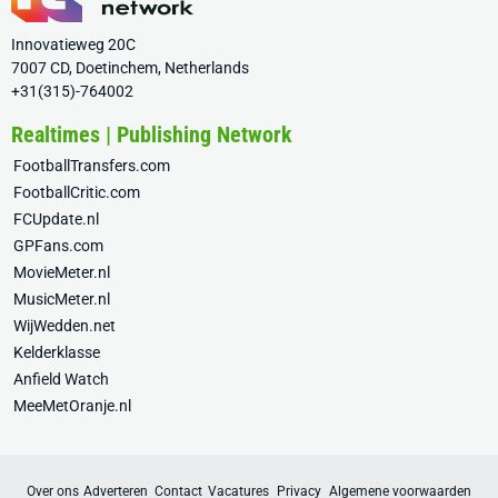
Innovatieweg 20C
7007 CD, Doetinchem, Netherlands
+31(315)-764002
Realtimes | Publishing Network
FootballTransfers.com
FootballCritic.com
FCUpdate.nl
GPFans.com
MovieMeter.nl
MusicMeter.nl
WijWedden.net
Kelderklasse
Anfield Watch
MeeMetOranje.nl
Over ons
Adverteren
Contact
Vacatures
Privacy
Algemene voorwaarden