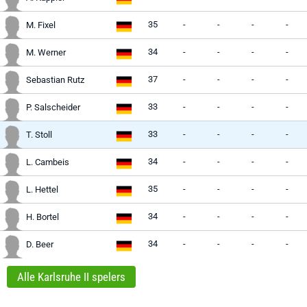
35
-
-
-
-
M. Fixel
34
-
-
-
-
M. Werner
37
-
-
-
-
Sebastian Rutz
33
-
-
-
-
P. Salscheider
33
-
-
-
-
T. Stoll
34
-
-
-
-
L. Cambeis
35
-
-
-
-
L. Hettel
34
-
-
-
-
H. Bortel
34
-
-
-
-
D. Beer
Alle Karlsruhe II spelers