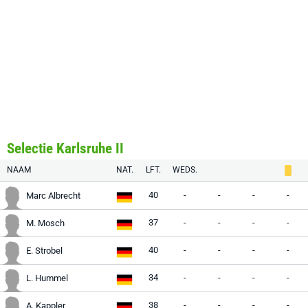
Selectie Karlsruhe II
NAAM
NAT.
LFT.
WEDS.
40
-
-
-
-
Marc Albrecht
37
-
-
-
-
M. Mosch
40
-
-
-
-
E. Strobel
34
-
-
-
-
L. Hummel
38
-
-
-
-
A. Kappler