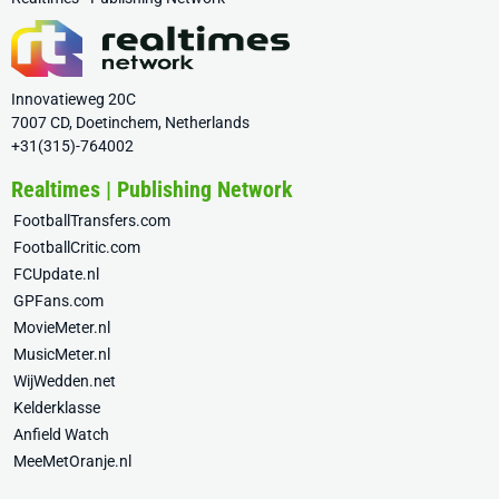
Innovatieweg 20C
7007 CD, Doetinchem, Netherlands
+31(315)-764002
Realtimes | Publishing Network
FootballTransfers.com
FootballCritic.com
FCUpdate.nl
GPFans.com
MovieMeter.nl
MusicMeter.nl
WijWedden.net
Kelderklasse
Anfield Watch
MeeMetOranje.nl