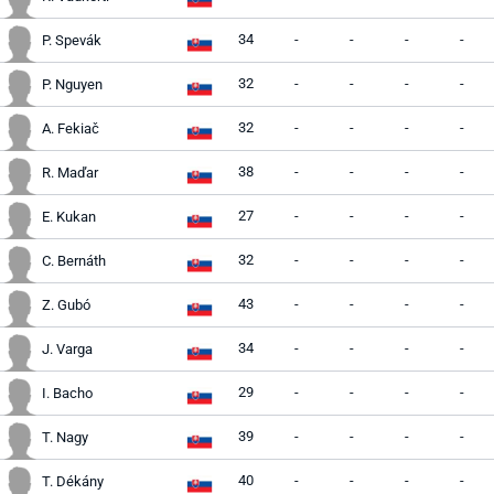
34
-
-
-
-
P. Spevák
32
-
-
-
-
P. Nguyen
32
-
-
-
-
A. Fekiač
38
-
-
-
-
R. Maďar
27
-
-
-
-
E. Kukan
32
-
-
-
-
C. Bernáth
43
-
-
-
-
Z. Gubó
34
-
-
-
-
J. Varga
29
-
-
-
-
I. Bacho
39
-
-
-
-
T. Nagy
40
-
-
-
-
T. Dékány