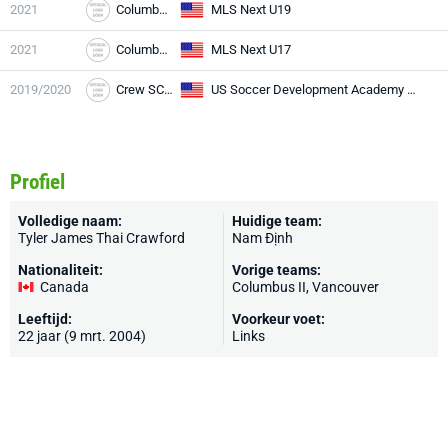
2021
Columbus Crew
MLS Next U19
2021
Columbus Crew
MLS Next U17
2019/2020
Crew SC Acad.
US Soccer Development Academy U16/17
Profiel
Volledige naam:
Huidige team:
Tyler James Thai Crawford
Nam Định
Nationaliteit:
Vorige teams:
Canada
Columbus II, Vancouver
Leeftijd:
Voorkeur voet:
22 jaar (9 mrt. 2004)
Links