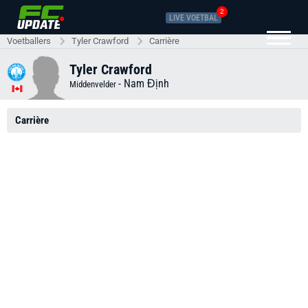
2
LIVE VOETBAL
Voetballers
Tyler Crawford
Carrière
Tyler Crawford
-
Nam Định
Middenvelder
Carrière