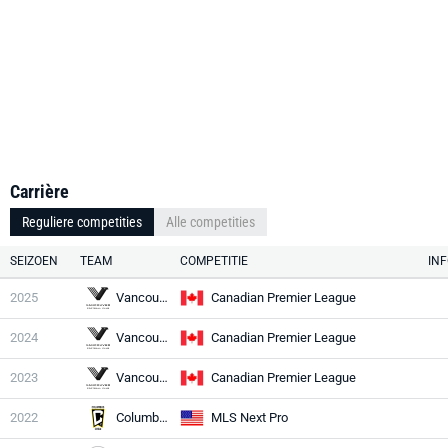
Carrière
Reguliere competities
Alle competities
SEIZOEN
TEAM
COMPETITIE
IN
2025
Vancouver
Canadian Premier League
2024
Vancouver
Canadian Premier League
2023
Vancouver
Canadian Premier League
2022
Columbus II
MLS Next Pro