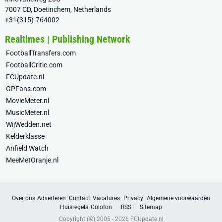
7007 CD, Doetinchem, Netherlands
+31(315)-764002
Realtimes | Publishing Network
FootballTransfers.com
FootballCritic.com
FCUpdate.nl
GPFans.com
MovieMeter.nl
MusicMeter.nl
WijWedden.net
Kelderklasse
Anfield Watch
MeeMetOranje.nl
Over ons
Adverteren
Contact
Vacatures
Privacy
Algemene voorwaarden
Huisregels
Colofon
RSS
Sitemap
Copyright (©) 2005 - 2026
FCUpdate.nl