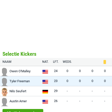
Selectie Kickers
NAAM
NAT.
LFT.
WEDS.
24
0
0
0
0
Owen O'Malley
23
0
0
0
0
Tyler Freeman
29
-
-
-
-
Nils Seufert
26
-
-
-
-
Austin Amer