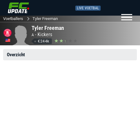
LIVE VOETBAL
Voetballers
Tyler Freeman
Tyler Freeman
-
Kickers
A
€244k
Overzicht