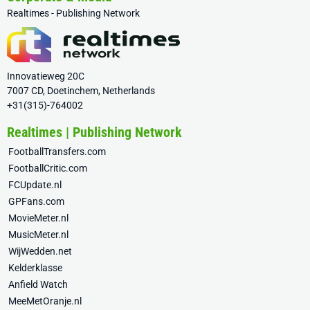
Realtimes - Publishing Network
Innovatieweg 20C
7007 CD, Doetinchem, Netherlands
+31(315)-764002
Realtimes | Publishing Network
FootballTransfers.com
FootballCritic.com
FCUpdate.nl
GPFans.com
MovieMeter.nl
MusicMeter.nl
WijWedden.net
Kelderklasse
Anfield Watch
MeeMetOranje.nl