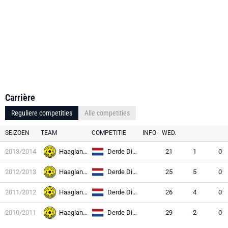
Carrière
Reguliere competities
Alle competities
SEIZOEN
TEAM
COMPETITIE
INFO
WED.
2013/2014
Haaglandia
Derde Divisie
21
1
0
2012/2013
Haaglandia
Derde Divisie
25
5
0
2011/2012
Haaglandia
Derde Divisie
26
4
0
2010/2011
Haaglandia
Derde Divisie
29
2
0