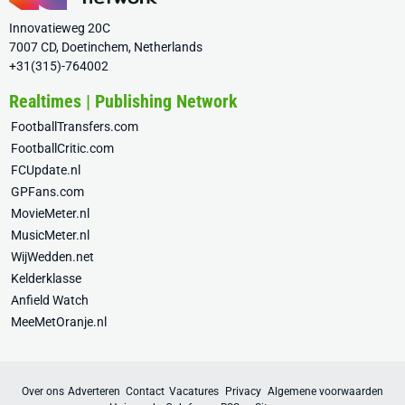
Innovatieweg 20C
7007 CD, Doetinchem, Netherlands
+31(315)-764002
Realtimes | Publishing Network
FootballTransfers.com
FootballCritic.com
FCUpdate.nl
GPFans.com
MovieMeter.nl
MusicMeter.nl
WijWedden.net
Kelderklasse
Anfield Watch
MeeMetOranje.nl
Over ons
Adverteren
Contact
Vacatures
Privacy
Algemene voorwaarden