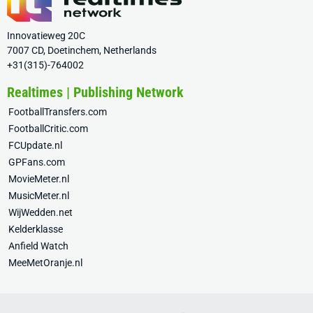
Innovatieweg 20C
7007 CD, Doetinchem, Netherlands
+31(315)-764002
Realtimes | Publishing Network
FootballTransfers.com
FootballCritic.com
FCUpdate.nl
GPFans.com
MovieMeter.nl
MusicMeter.nl
WijWedden.net
Kelderklasse
Anfield Watch
MeeMetOranje.nl