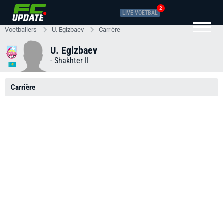
2
LIVE VOETBAL
Voetballers
U. Egizbaev
Carrière
U. Egizbaev
-
Shakhter II
Carrière