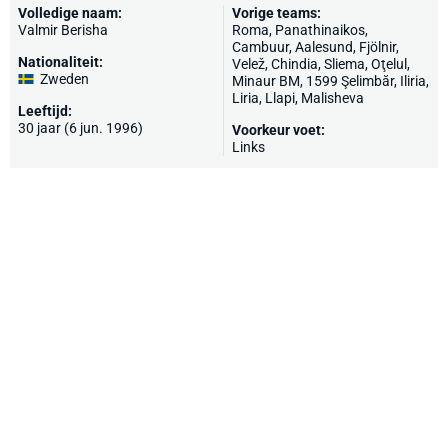
Volledige naam:
Vorige teams:
Valmir Berisha
Roma
,
Panathinaikos
,
Cambuur
, Aalesund, Fjölnir,
Nationaliteit:
Velež
, Chindia,
Sliema
, Oţelul,
Zweden
Minaur BM, 1599 Şelimbăr, Iliria,
Liria,
Llapi
,
Malisheva
Leeftijd:
30 jaar (6 jun. 1996)
Voorkeur voet:
Links