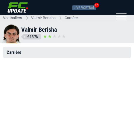
16
LIVE VOETBAL
Voetballers
Valmir Berisha
Carrière
Valmir Berisha
€137k
Carrière