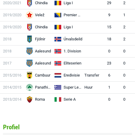
2020/2021
Chindia
Liga I
29
2
2019/2020
Velež
Premier Liga
9
1
2019/2020
Chindia
Liga I
15
2
2018
Fjölnir
Úrvalsdeild
18
2
2018
Aalesund
1. Division
0
0
2017
Aalesund
Eliteserien
23
0
2015/2016
Cambuur
Eredivisie
Transfer
6
0
2014/2015
Panathinaikos
Super League
Huur
1
0
2013/2014
Roma
Serie A
0
0
Profiel