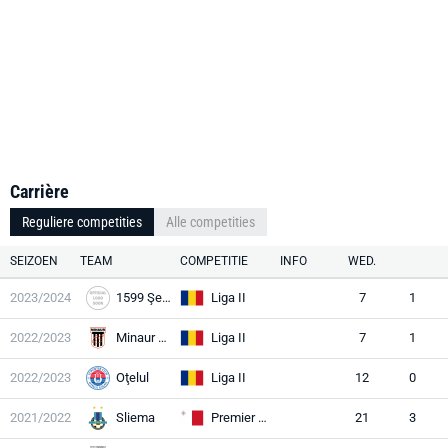
Carrière
Reguliere competities
Alle competities
SEIZOEN
TEAM
COMPETITIE
INFO
WED.
2023/2024
1599 Şelimbăr
Liga II
7
1
2022/2023
Minaur BM
Liga II
7
1
2022/2023
Oţelul
Liga II
12
0
2021/2022
Sliema
Premier League
21
3