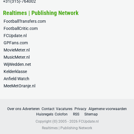
+31(315)-764002
Realtimes | Publishing Network
FootballTransfers.com
FootballCritic.com
FCUpdate.nl
GPFans.com
MovieMeter.nl
MusicMeter.nl
WijWedden.net
Kelderklasse
Anfield Watch
MeeMetOranje.nl
Over ons
Adverteren
Contact
Vacatures
Privacy
Algemene voorwaarden
Huisregels
Colofon
RSS
Sitemap
Copyright (©) 2005 - 2026
FCUpdate.nl
Realtimes | Publishing Network