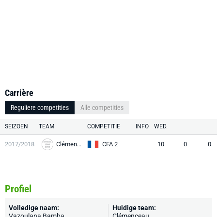
Carrière
Reguliere competities
Alle competities
SEIZOEN
TEAM
COMPETITIE
INFO
WED.
2017/2018
Clémenceau
CFA 2
10
0
0
Profiel
Volledige naam:
Huidige team:
Vazoulana Bamba
Clémenceau