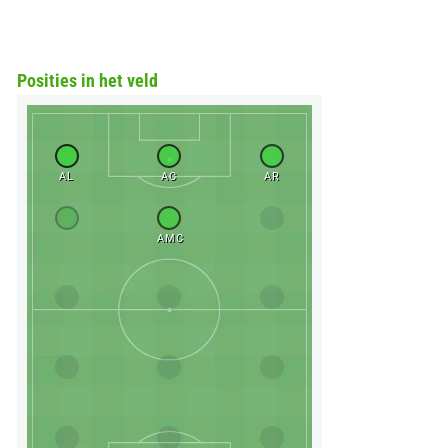
Posities in het veld
AL
AC
AR
AMC