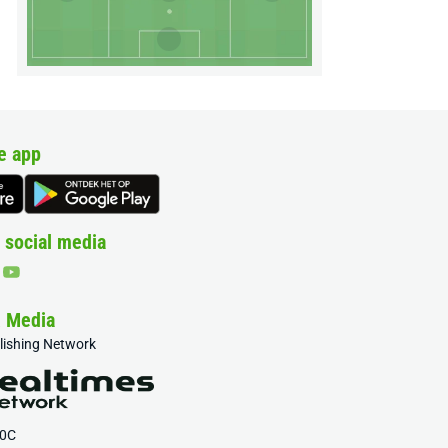
e app
 social media
& Media
blishing Network
20C