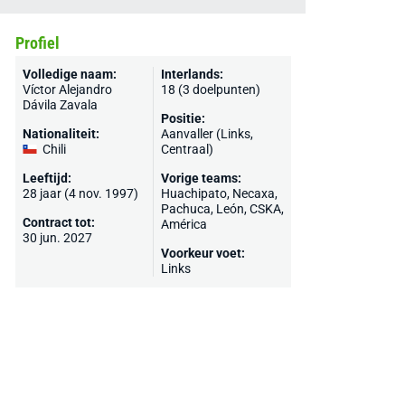
Profiel
Volledige naam:
Interlands:
Víctor Alejandro
18 (3 doelpunten)
Dávila Zavala
Positie:
Nationaliteit:
Aanvaller (Links,
Chili
Centraal)
Leeftijd:
Vorige teams:
28 jaar (4 nov. 1997)
Huachipato,
Necaxa
,
Pachuca
,
León
,
CSKA
,
Contract tot:
América
30 jun. 2027
Voorkeur voet:
Links