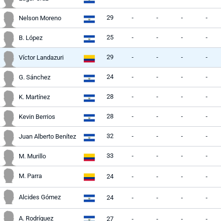
29
-
-
-
-
Nelson Moreno
25
-
-
-
-
B. López
29
-
-
-
-
Víctor Landazuri
24
-
-
-
-
G. Sánchez
28
-
-
-
-
K. Martínez
28
-
-
-
-
Kevin Berrios
32
-
-
-
-
Juan Alberto Benítez
33
-
-
-
-
M. Murillo
M. Parra
24
-
-
-
-
Alcides Gómez
24
-
-
-
-
A. Rodríguez
27
-
-
-
-