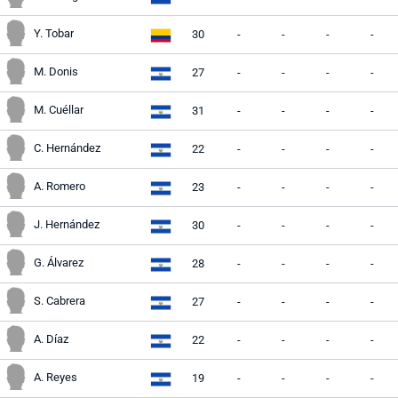
Y. Tobar
30
-
-
-
-
M. Donis
27
-
-
-
-
M. Cuéllar
31
-
-
-
-
C. Hernández
22
-
-
-
-
A. Romero
23
-
-
-
-
J. Hernández
30
-
-
-
-
G. Álvarez
28
-
-
-
-
S. Cabrera
27
-
-
-
-
A. Díaz
22
-
-
-
-
A. Reyes
19
-
-
-
-