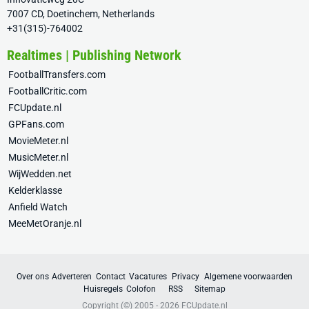
7007 CD, Doetinchem, Netherlands
+31(315)-764002
Realtimes | Publishing Network
FootballTransfers.com
FootballCritic.com
FCUpdate.nl
GPFans.com
MovieMeter.nl
MusicMeter.nl
WijWedden.net
Kelderklasse
Anfield Watch
MeeMetOranje.nl
Over ons
Adverteren
Contact
Vacatures
Privacy
Algemene voorwaarden
Huisregels
Colofon
RSS
Sitemap
Copyright (©) 2005 - 2026
FCUpdate.nl