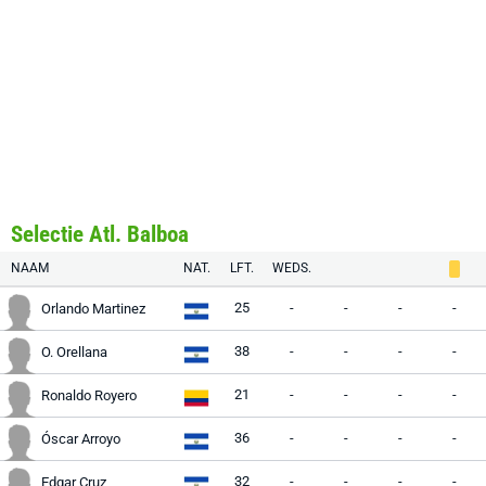
Selectie Atl. Balboa
NAAM
NAT.
LFT.
WEDS.
25
-
-
-
-
Orlando Martinez
38
-
-
-
-
O. Orellana
21
-
-
-
-
Ronaldo Royero
36
-
-
-
-
Óscar Arroyo
32
-
-
-
-
Edgar Cruz