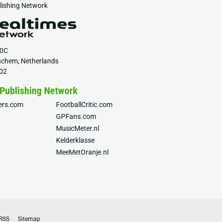
blishing Network
20C
nchem, Netherlands
02
 Publishing Network
fers.com
FootballCritic.com
GPFans.com
MusicMeter.nl
Kelderklasse
MeeMetOranje.nl
RSS
Sitemap