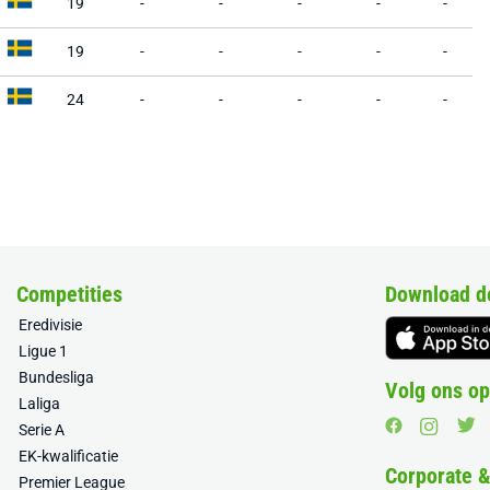
19
-
-
-
-
-
19
-
-
-
-
-
24
-
-
-
-
-
Competities
Download d
Eredivisie
Ligue 1
Bundesliga
Volg ons op
Laliga
Serie A
EK-kwalificatie
Corporate 
Premier League