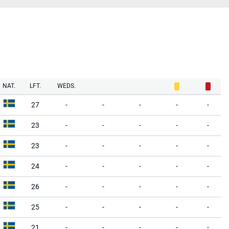
NAT.
LFT.
WEDS.
27
-
-
-
-
-
23
-
-
-
-
-
23
-
-
-
-
-
24
-
-
-
-
-
26
-
-
-
-
-
25
-
-
-
-
-
21
-
-
-
-
-