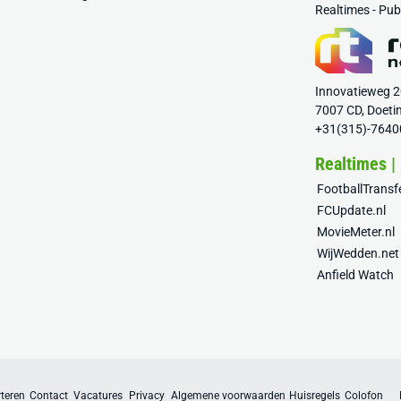
Realtimes - Pu
Innovatieweg 
7007 CD, Doeti
+31(315)-7640
Realtimes |
FootballTrans
FCUpdate.nl
MovieMeter.nl
WijWedden.net
Anfield Watch
teren
Contact
Vacatures
Privacy
Algemene voorwaarden
Huisregels
Colofon