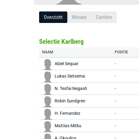
Overzicht
Nieuws
Carrière
Selectie Karlberg
NAAM
POSITIE
Abiel Sequar
-
Lukas Sietsema
-
N. Tesfai Negash
-
Robin Sundgren
-
H. Fernandez
-
Mattias Mitku
-
A. Gkoulios
-