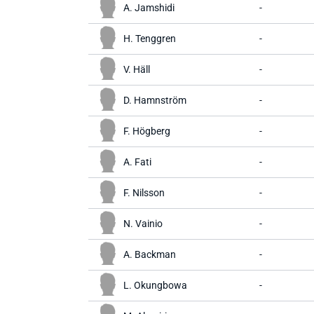
A. Jamshidi
-
H. Tenggren
-
V. Häll
-
D. Hamnström
-
F. Högberg
-
A. Fati
-
F. Nilsson
-
N. Vainio
-
A. Backman
-
L. Okungbowa
-