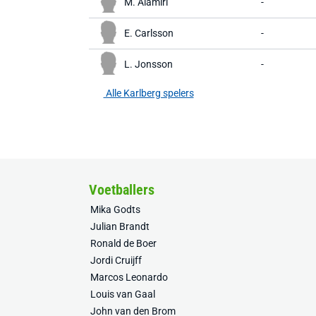
M. Alamiri
-
E. Carlsson
-
L. Jonsson
-
Alle Karlberg spelers
Voetballers
Mika Godts
Julian Brandt
Ronald de Boer
Jordi Cruijff
Marcos Leonardo
Louis van Gaal
John van den Brom