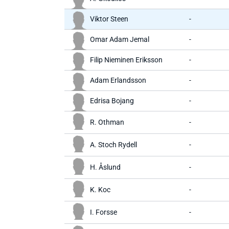
Viktor Steen
-
Omar Adam Jemal
-
Filip Nieminen Eriksson
-
Adam Erlandsson
-
Edrisa Bojang
-
R. Othman
-
A. Stoch Rydell
-
H. Åslund
-
K. Koc
-
I. Forsse
-