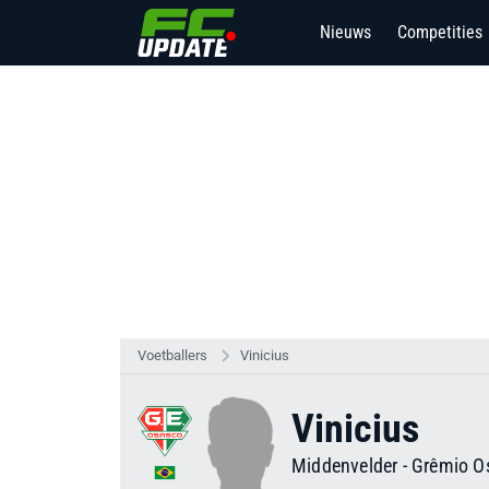
Nieuws
Competities
1
Voetballers
Vinicius
Vinicius
Middenvelder
-
Grêmio O