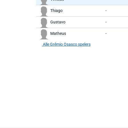
Thiago
-
Gustavo
-
Matheus
-
Alle Grêmio Osasco spelers