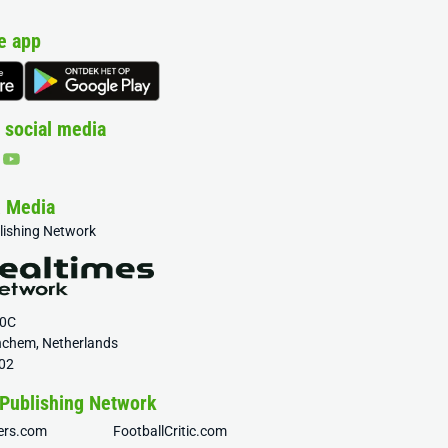
e app
 social media
& Media
blishing Network
20C
nchem, Netherlands
02
 Publishing Network
fers.com
FootballCritic.com