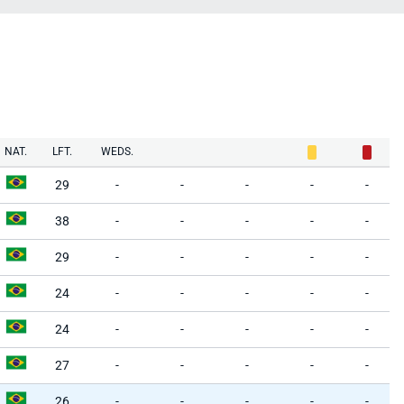
NAT.
LFT.
WEDS.
29
-
-
-
-
-
38
-
-
-
-
-
29
-
-
-
-
-
24
-
-
-
-
-
24
-
-
-
-
-
27
-
-
-
-
-
26
-
-
-
-
-