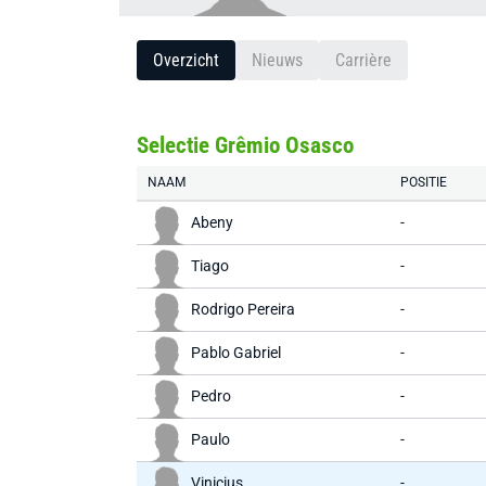
Overzicht
Nieuws
Carrière
Selectie Grêmio Osasco
NAAM
POSITIE
Abeny
-
Tiago
-
Rodrigo Pereira
-
Pablo Gabriel
-
Pedro
-
Paulo
-
Vinicius
-