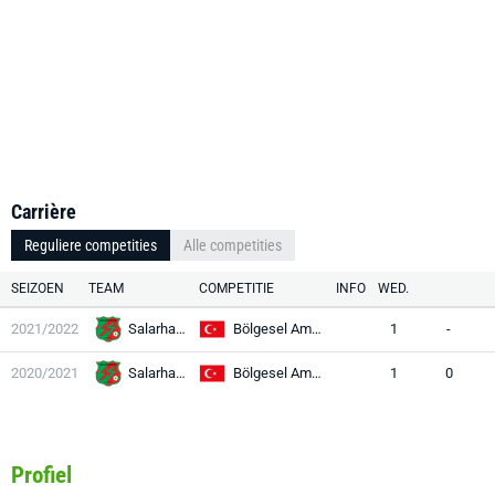
Carrière
Reguliere competities
Alle competities
SEIZOEN
TEAM
COMPETITIE
INFO
WED.
2021/2022
Salarhaspor
Bölgesel Amatör Lig
1
-
2020/2021
Salarhaspor
Bölgesel Amatör Lig
1
0
Profiel