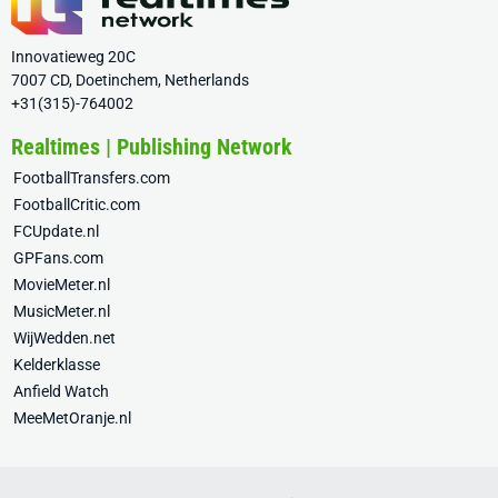
Innovatieweg 20C
7007 CD, Doetinchem, Netherlands
+31(315)-764002
Realtimes | Publishing Network
FootballTransfers.com
FootballCritic.com
FCUpdate.nl
GPFans.com
MovieMeter.nl
MusicMeter.nl
WijWedden.net
Kelderklasse
Anfield Watch
MeeMetOranje.nl