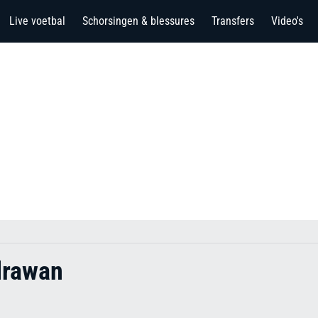
Live voetbal
Schorsingen & blessures
Transfers
Video's
rawan