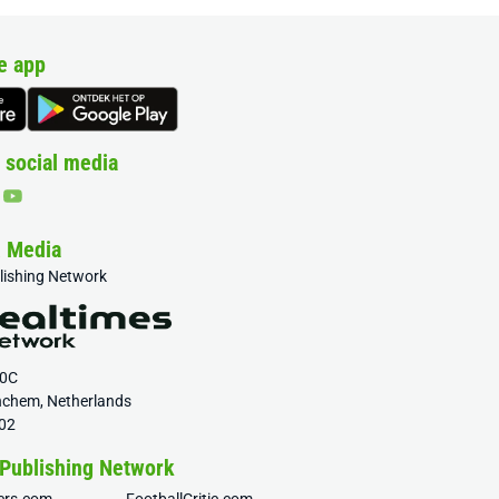
e app
 social media
& Media
blishing Network
20C
nchem, Netherlands
02
 Publishing Network