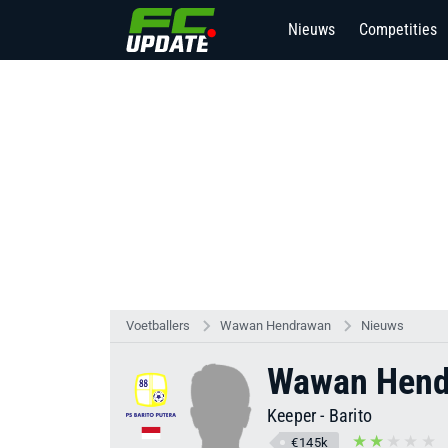
Nieuws
Competities
Voetballers
Wawan Hendrawan
Nieuws
Wawan Hend
Keeper
-
Barito
€145k