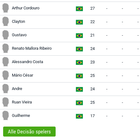
Arthur Cordouro
27
-
-
-
Clayton
22
-
-
-
Gustavo
21
-
-
-
Renato Mallora Ribeiro
24
-
-
-
Alessandro Costa
23
-
-
-
Mário César
25
-
-
-
Andre
24
-
-
-
Ruan Vieira
25
-
-
-
Guilherme
17
-
-
-
Alle Decisão spelers