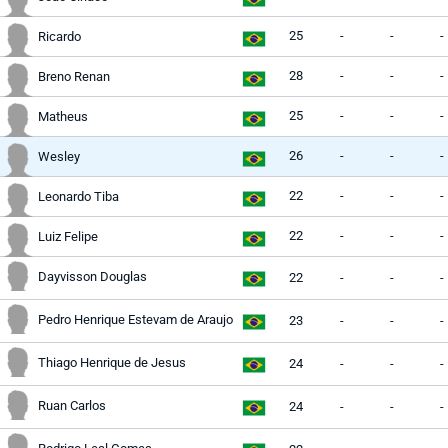
25
-
-
-
Ricardo
28
-
-
-
Breno Renan
25
-
-
-
Matheus
26
-
-
-
Wesley
22
-
-
-
Leonardo Tiba
22
-
-
-
Luiz Felipe
Dayvisson Douglas
22
-
-
-
Pedro Henrique Estevam de Araujo
23
-
-
-
Thiago Henrique de Jesus
24
-
-
-
Ruan Carlos
24
-
-
-