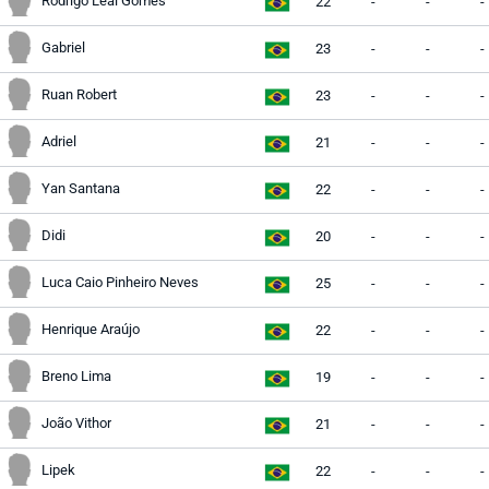
Rodrigo Leal Gomes
22
-
-
-
Gabriel
23
-
-
-
Ruan Robert
23
-
-
-
Adriel
21
-
-
-
Yan Santana
22
-
-
-
Didi
20
-
-
-
Luca Caio Pinheiro Neves
25
-
-
-
Henrique Araújo
22
-
-
-
Breno Lima
19
-
-
-
João Vithor
21
-
-
-
Lipek
22
-
-
-