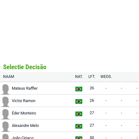
Selectie Decisão
NAAM
NAT.
LFT.
WEDS.
26
-
-
-
Mateus Raffler
26
-
-
-
Victor Ramon
27
-
-
-
Éder Monteiro
27
-
-
-
Alexandre Melo
30
-
-
-
João Ciriaco