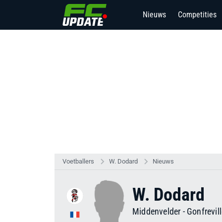
Nieuws
Competities
Voetballers
W. Dodard
Nieuws
W. Dodard
Middenvelder
-
Gonfrevil