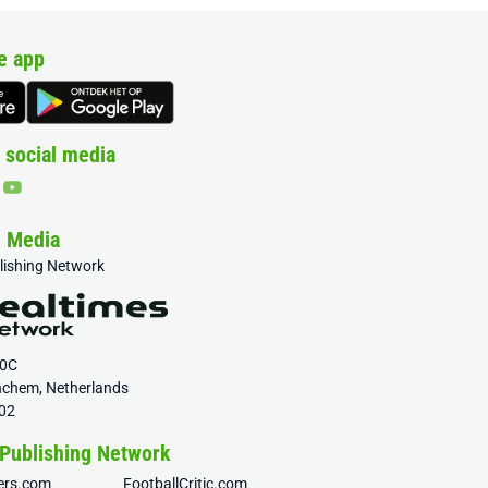
e app
 social media
& Media
blishing Network
20C
nchem, Netherlands
02
 Publishing Network
fers.com
FootballCritic.com