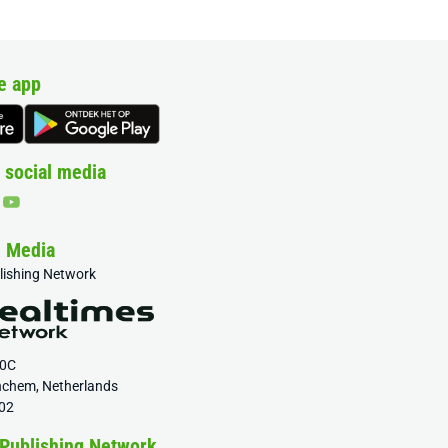
e app
 social media
& Media
blishing Network
20C
nchem, Netherlands
02
 Publishing Network