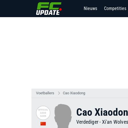
Nieuws
Competities
2
Voetballers
Cao Xiaodong
Cao Xiaodo
Verdediger
-
Xi'an Wolve