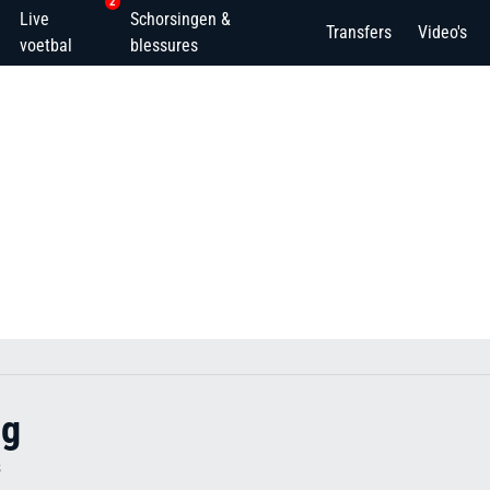
2
Live
Schorsingen &
Transfers
Video's
voetbal
blessures
ng
s