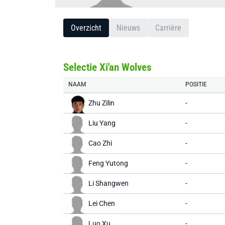
Overzicht
Nieuws
Carrière
Selectie Xi'an Wolves
NAAM
POSITIE
Zhu Zilin
-
Liu Yang
-
Cao Zhi
-
Feng Yutong
-
Li Shangwen
-
Lei Chen
-
Luo Xu
-