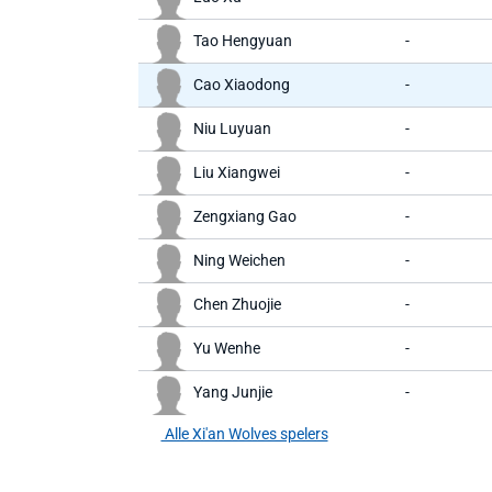
Tao Hengyuan
-
Cao Xiaodong
-
Niu Luyuan
-
Liu Xiangwei
-
Zengxiang Gao
-
Ning Weichen
-
Chen Zhuojie
-
Yu Wenhe
-
Yang Junjie
-
Alle Xi'an Wolves spelers