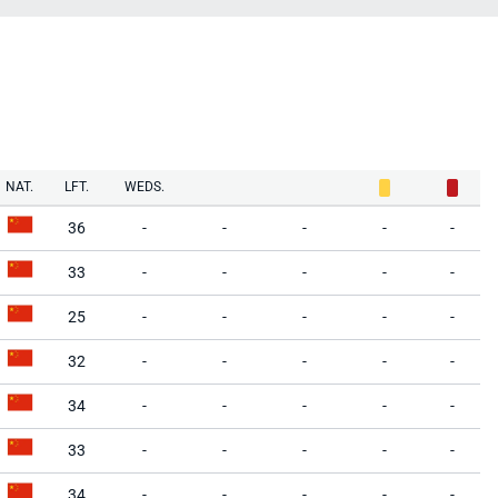
NAT.
LFT.
WEDS.
36
-
-
-
-
-
33
-
-
-
-
-
25
-
-
-
-
-
32
-
-
-
-
-
34
-
-
-
-
-
33
-
-
-
-
-
34
-
-
-
-
-