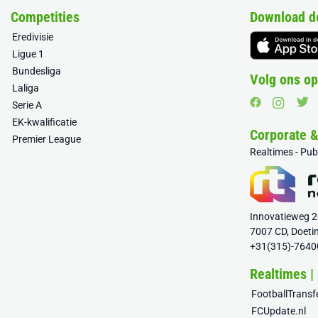
Competities
Download d
Eredivisie
Ligue 1
Bundesliga
Volg ons op
Laliga
Serie A
EK-kwalificatie
Corporate 
Premier League
Realtimes - Pu
Innovatieweg 
7007 CD, Doeti
+31(315)-7640
Realtimes |
FootballTrans
FCUpdate.nl