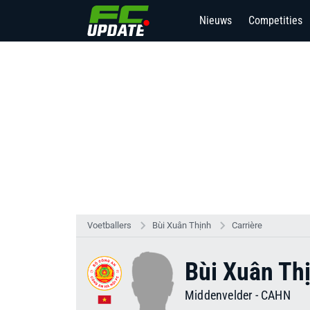
Nieuws
Competities
Voetballers
Bùi Xuân Thịnh
Carrière
Bùi Xuân Th
Middenvelder
-
CAHN