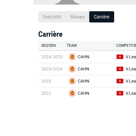
Overzicht
Nieuws
Carrière
Carrière
SEIZOEN
TEAM
COMPETITI
2024/2025
CAHN
V.Lea
2023/2024
CAHN
V.Lea
2023
CAHN
V.Lea
2022
CAHN
V.Lea