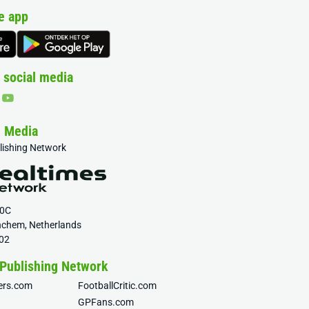
e app
 social media
& Media
blishing Network
20C
nchem, Netherlands
02
 Publishing Network
fers.com
FootballCritic.com
GPFans.com