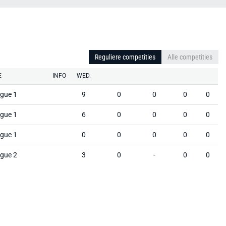
Reguliere competities
Alle competities
E
INFO
WED.
gue 1
9
0
0
0
0
gue 1
6
0
0
0
0
gue 1
0
0
0
0
0
gue 2
3
0
-
0
0