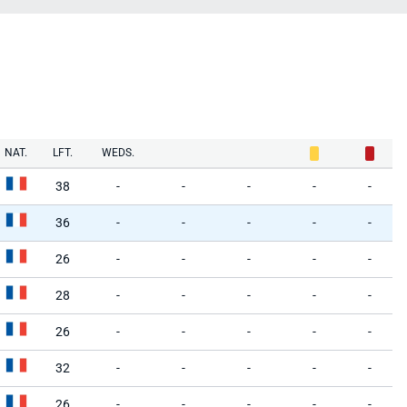
NAT.
LFT.
WEDS.
38
-
-
-
-
-
36
-
-
-
-
-
26
-
-
-
-
-
28
-
-
-
-
-
26
-
-
-
-
-
32
-
-
-
-
-
26
-
-
-
-
-