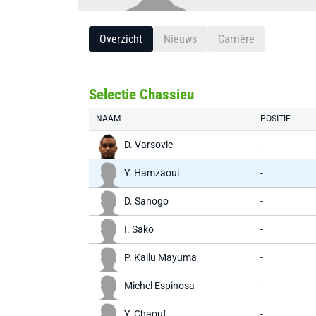
Overzicht
Nieuws
Carrière
Selectie Chassieu
NAAM
POSITIE
D. Varsovie
-
Y. Hamzaoui
-
D. Sanogo
-
I. Sako
-
P. Kailu Mayuma
-
Michel Espinosa
-
Y. Chaouf
-