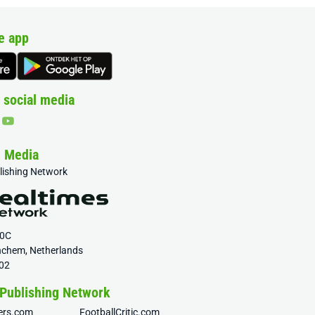
e app
 social media
& Media
blishing Network
20C
nchem, Netherlands
02
 Publishing Network
fers.com
FootballCritic.com