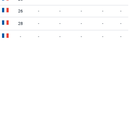
26
-
-
-
-
-
28
-
-
-
-
-
-
-
-
-
-
-