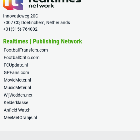
Innovatieweg 20C
7007 CD, Doetinchem, Netherlands
+31(315)-764002
Realtimes | Publishing Network
FootballTransfers.com
FootballCritic.com
FCUpdate.nl
GPFans.com
MovieMeter.nl
MusicMeter.nl
WijWedden.net
Kelderklasse
Anfield Watch
MeeMetOranje.nl