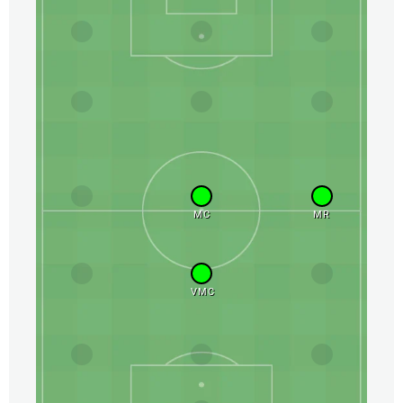
MC
MR
VMC