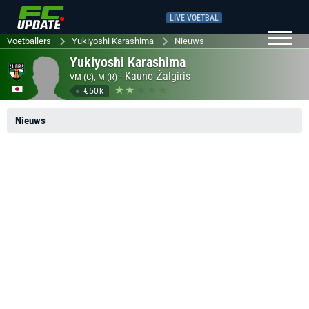
LIVE VOETBAL
Voetballers
Yukiyoshi Karashima
Nieuws
Yukiyoshi Karashima
-
Kauno Žalgiris
VM (C), M (R)
€50k
Nieuws