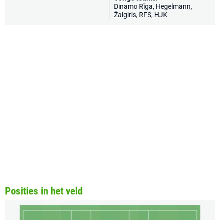
Dinamo Rīga,
Hegelmann
,
Žalgiris
,
RFS
,
HJK
Posities in het veld