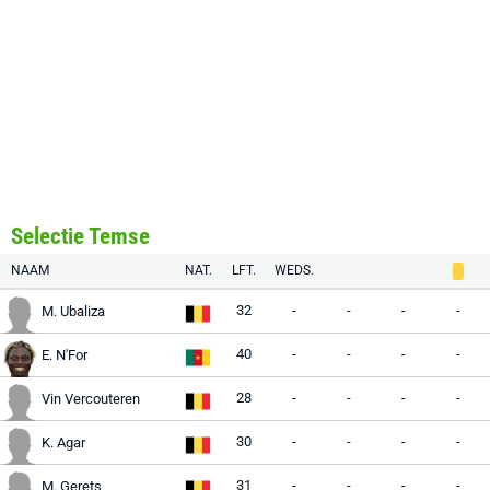
Selectie Temse
NAAM
NAT.
LFT.
WEDS.
32
-
-
-
-
M. Ubaliza
40
-
-
-
-
E. N'For
28
-
-
-
-
Vin Vercouteren
30
-
-
-
-
K. Agar
31
-
-
-
-
M. Gerets