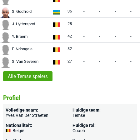
36
-
-
-
-
S. Godfroid
28
-
-
-
-
J. Uyttersprot
42
-
-
-
-
Y. Braem
32
-
-
-
-
F. Ndongala
27
-
-
-
-
S. Van Severen
Alle Temse spelers
Profiel
Volledige naam:
Huidige team:
Yves Van Der Straeten
Temse
Nationaliteit:
Huidige rol:
België
Coach