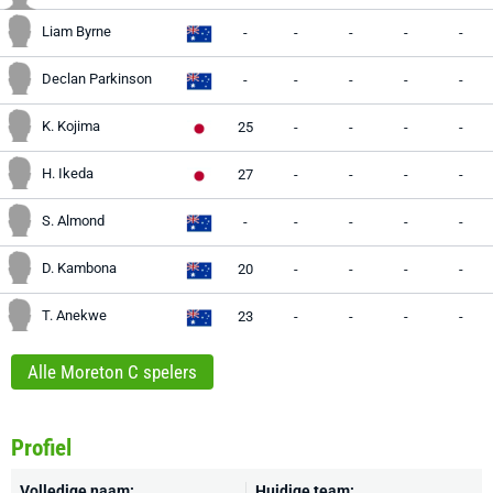
Liam Byrne
-
-
-
-
-
Declan Parkinson
-
-
-
-
-
K. Kojima
25
-
-
-
-
H. Ikeda
27
-
-
-
-
S. Almond
-
-
-
-
-
D. Kambona
20
-
-
-
-
T. Anekwe
23
-
-
-
-
Alle Moreton C spelers
Profiel
Volledige naam:
Huidige team: