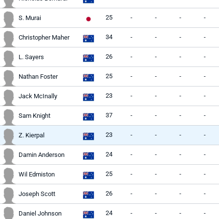
25
-
-
-
-
S. Murai
34
-
-
-
-
Christopher Maher
26
-
-
-
-
L. Sayers
25
-
-
-
-
Nathan Foster
23
-
-
-
-
Jack McInally
37
-
-
-
-
Sam Knight
23
-
-
-
-
Z. Kierpal
24
-
-
-
-
Damin Anderson
25
-
-
-
-
Wil Edmiston
26
-
-
-
-
Joseph Scott
24
-
-
-
-
Daniel Johnson