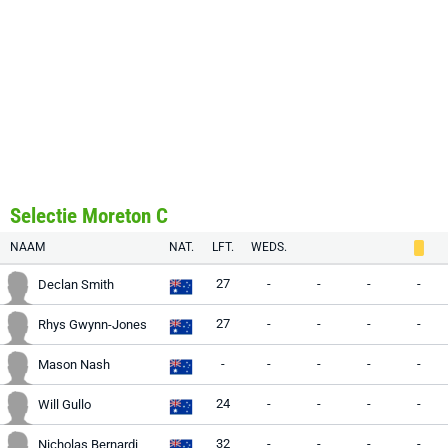
Selectie Moreton C
NAAM
NAT.
LFT.
WEDS.
27
-
-
-
-
Declan Smith
27
-
-
-
-
Rhys Gwynn-Jones
-
-
-
-
-
Mason Nash
24
-
-
-
-
Will Gullo
32
-
-
-
-
Nicholas Bernardi