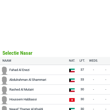
Selectie Nasar
NAAM
NAT.
LFT.
WEDS.
37
-
-
Fahad Al Enezi
33
-
-
Abdulrahman Al Shammari
30
-
-
Rashed Al Mutairi
30
-
-
Houssem Habbassi
30
-
-
Nawaf Thamer Al Khaldi