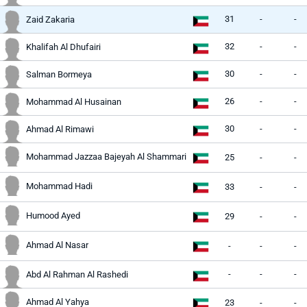
31
-
-
Zaid Zakaria
32
-
-
Khalifah Al Dhufairi
30
-
-
Salman Bormeya
26
-
-
Mohammad Al Husainan
30
-
-
Ahmad Al Rimawi
Mohammad Jazzaa Bajeyah Al Shammari
25
-
-
Mohammad Hadi
33
-
-
Humood Ayed
29
-
-
Ahmad Al Nasar
-
-
-
-
-
-
Abd Al Rahman Al Rashedi
Ahmad Al Yahya
23
-
-