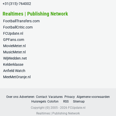
+31(315)-764002
Realtimes | Publishing Network
FootballTransfers.com
FootballCritic.com
FCUpdate.nl
GPFans.com
MovieMeter.nl
MusicMeter.nl
WijWedden.net
Kelderklasse
Anfield Watch
MeeMetOranje.nl
Over ons
Adverteren
Contact
Vacatures
Privacy
Algemene voorwaarden
Huisregels
Colofon
RSS
Sitemap
Copyright (©) 2005 - 2026
FCUpdate.nl
Realtimes | Publishing Network