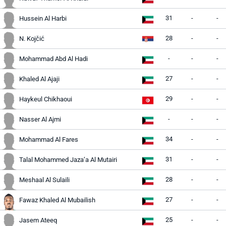
31
-
-
Hussein Al Harbi
28
-
-
N. Kojčić
-
-
-
Mohammad Abd Al Hadi
27
-
-
Khaled Al Ajaji
29
-
-
Haykeul Chikhaoui
-
-
-
Nasser Al Ajmi
34
-
-
Mohammad Al Fares
31
-
-
Talal Mohammed Jaza’a Al Mutairi
28
-
-
Meshaal Al Sulaili
27
-
-
Fawaz Khaled Al Mubailish
25
-
-
Jasem Ateeq